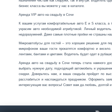
назначения чистым как снаружи, так и внутри. Водитель од
бизнес класса вы можете у нас в каталоге.
Аренда VIP авто на свадьбу в Сочи
К вашим услугам комфортабельные авто E и S класса, а т
украсим авто необходимой атрибутикой. Личный водитель
недоразумений. Даже самые плотные пробки не страшны н
Микроавтобусы для гостей – это хорошее решение для пе
микрофоном ваши гости прокатятся комфортно и весело
лентами, бантами и цветами. Водитель будет одет в рубашку
Аренда авто на свадьбу в Сочи теперь стала намного до
выбрать нужную дату, подходящий автомобиль и украшение
скидки. Доверьтесь нам, и ваша свадьба пройдет по вы
расслабиться и наслаждаться праздником. Оформить зая
интересующие вас вопросы! Совет вам да любовь, долгой и