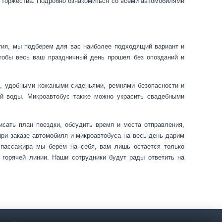
го торжества. Подробно ознакомиться со всеми автомобилями
тия, мы подберем для вас наиболее подходящий вариант и
чтобы весь ваш праздничный день прошел без опозданий и
м, удобными кожаными сиденьями, ремнями безопасности и
й воды. Микроавтобус также можно украсить свадебными
.
сать план поездки, обсудить время и места отправления,
ри заказе автомобиля и микроавтобуса на весь день дарим
 пассажира мы берем на себя, вам лишь остается только
горячей линии. Наши сотрудники будут рады ответить на