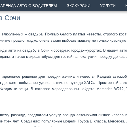
АРЕНДА АВТО С ВОДИТЕЛЕМ
ЭКСКУРСИИ
УСЛУГИ
в Сочи
И
любленных – свадьба. Помимо белого платья невесты, строгого костю
риятие прошло гладко, очень важно выбрать машину не только красивую
 авто на свадьбу в Сочи и соседних городах-курортах. В нашем авто
даны, а также микроавтобусы для гостей на покатушки, поездку до кафе
о идеальное решение для поездки жениха и невесты. Каждый автомоб
я доставят небывалое удовольствие по пути до ЗАГСа. Просторный сал
обходимые вещи. В каталоге мерседесов вы найдете Mercedes W212, 
сшему разряду, предлагаем услугу аренда автомобиля бизнес класса
 трех лет. Среди них: популярные модели Toyota E класса, Mercedes, 