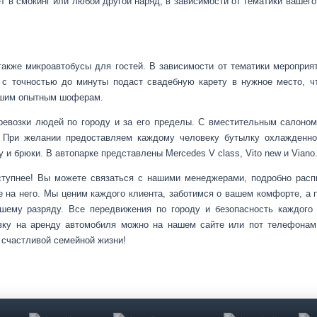
ет в смокинг или любой другой наряд, в зависимости от тематики ваше
акже микроавтобусы для гостей. В зависимости от тематики мероприя
 с точностью до минуты подаст свадебную карету в нужное место, 
ашим опытным шоферам.
ревозки людей по городу и за его пределы. С вместительным салоно
. При желании предоставляем каждому человеку бутылку охлажденно
 и брюки. В автопарке представлены Mercedes V class, Vito new и Viano
ступнее! Вы можете связаться с нашими менеджерами, подробно распи
 на него. Мы ценим каждого клиента, заботимся о вашем комфорте, а п
сшему разряду. Все передвижения по городу и безопасность каждого
вку на аренду автомобиля можно на нашем сайте или пот телефонам 
 счастливой семейной жизни!