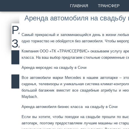
ГЛАВНАЯ
ТРАНСФЕР
Аренда автомобиля на свадьбу 
РАСЧЕТ СТОИМОСТ
Самый прекрасный и запоминающийся день в жизни любых в
ЗА 3 МИНУТЫ
одно торжество не обойдется без автомобиля. Чтобы мероп
Компания ООО «ТК «ТРАНССЕРВИС» оказываем услугу аренды
РАССЧИТАТЬ
класса. На ваш выбор предлагаем стильные современные се
Аренда мерседес на свадьбу в Сочи
Все автомобили марки Mercedes в нашем автопарке – эт
ЗАКАЗАТЬ ОНЛАЙН
сиденья, телевизоры и уникальная система климат-контрол
большой багажник вместит все свадебные атрибуты и не
Maybach.
Аренда автомобиля бизнес класса на свадьбу в Сочи
Если вы хотите, чтобы поездки на свадьбе прошли по вы
автопарк, поэтому предоставляем лучшие машины не старше