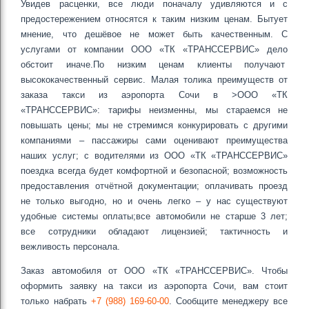
Увидев расценки, все люди поначалу удивляются и с
предостережением относятся к таким низким ценам. Бытует
мнение, что дешёвое не может быть качественным. С
услугами от компании ООО «ТК «ТРАНССЕРВИС» дело
обстоит иначе.По низким ценам клиенты получают
высококачественный сервис. Малая толика преимуществ от
заказа такси из аэропорта Сочи в >ООО «ТК
«ТРАНССЕРВИС»: тарифы неизменны, мы стараемся не
повышать цены; мы не стремимся конкурировать с другими
компаниями – пассажиры сами оценивают преимущества
наших услуг; с водителями из ООО «ТК «ТРАНССЕРВИС»
поездка всегда будет комфортной и безопасной; возможность
предоставления отчётной документации; оплачивать проезд
не только выгодно, но и очень легко – у нас существуют
удобные системы оплаты;все автомобили не старше 3 лет;
все сотрудники обладают лицензией; тактичность и
вежливость персонала.
Заказ автомобиля от ООО «ТК «ТРАНССЕРВИС». Чтобы
оформить заявку на такси из аэропорта Сочи, вам стоит
только набрать
+7 (988) 169-60-00
. Сообщите менеджеру все